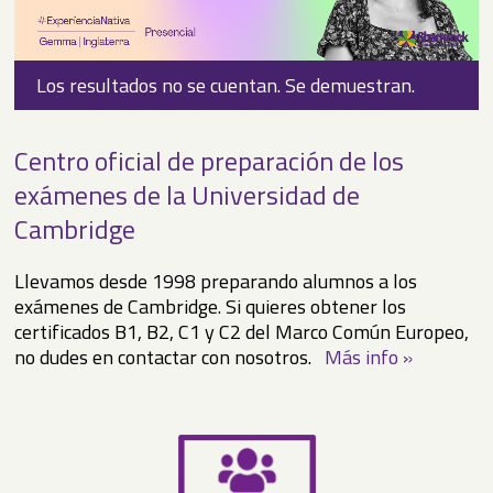
▼
Los resultados no se cuentan. Se demuestran.
¿Quieres saber tu nivel de inglés? Haz nuestra prueba de
Cursos Intensivos Cambridge English: Comienzo 1 de
nivel.
Septiembre!
▼
Centro oficial de preparación de los
▼
exámenes de la Universidad de
Cambridge
Llevamos desde 1998 preparando alumnos a los
exámenes de Cambridge. Si quieres obtener los
certificados B1, B2, C1 y C2 del Marco Común Europeo,
no dudes en contactar con nosotros.
Más info »